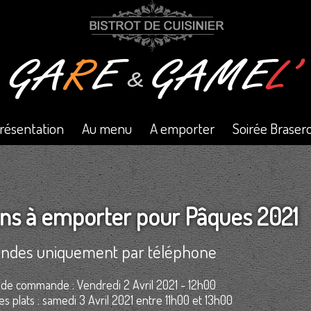
résentation
Au menu
A emporter
Soirée Braser
ons à emporter pour Pâques 2021
des uniquement par téléphone
e de commande : Vendredi 2 Avril 2021 - 12h00
 plats : samedi 3 Avril 2021 entre 11h00 et 13h00