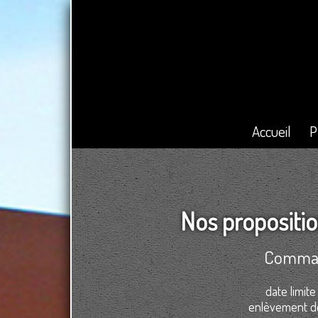
Accueil
P
Nos propositi
Comman
date limit
enlèvement des