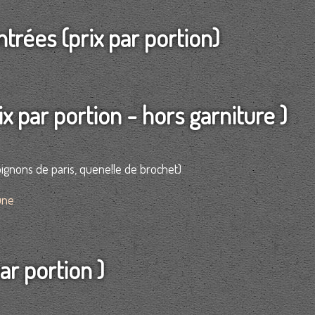
ntrées (prix par portion)
rix par portion - hors garniture )
pignons de paris, quenelle de brochet)
une
ar portion )