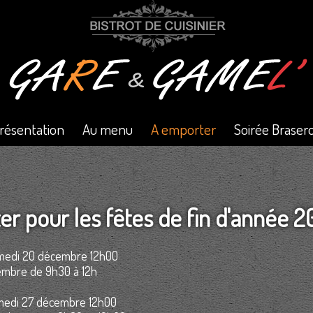
résentation
Au menu
A emporter
Soirée Braser
er pour les fêtes de fin d'année 2
amedi 20 décembre 12h00
embre de 9h30 à 12h
amedi 27 décembre 12h00