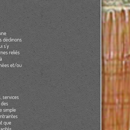
 une
s déclinons
i s'y
nes reliés
 à
nnées et/ou
, services
u des
e simple
ontraintes
nt que
pacités