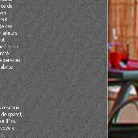
rce de
enir. Il
peut
de ces
 ailleurs
out
onnées ou
prété
e services
abilité
ns reseaux
e de spam),
se IP ou
nvoyé à
ies'