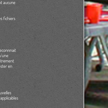
nt aucune
s fichiers
reconnnait
u'une
istrement
ester en
ouvelles
applicables