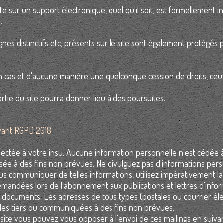
e sur un support électronique, quel qu'il soit, est formellement in
.
gnes distinctifs etc, présents sur le site sont également protégés p
cun cas et d'aucune manière une quelconque cession de droits, ceu
artie du site pourra donner lieu à des poursuites.
vant RGPD 2018
ectée à votre insu. Aucune information personnelle n'est cédée à 
isée à des fins non prévues. Ne divulguez pas d'informations per
ous communiquer de telles informations, utilisez impérativement la
emandées lors de l'abonnement aux publications et lettres d'info
es documents. Les adresses de tous types (postales ou courrier él
des tiers ou communiquées à des fins non prévues.
site vous pouvez vous opposer à l'envoi de ces mailings en suivan