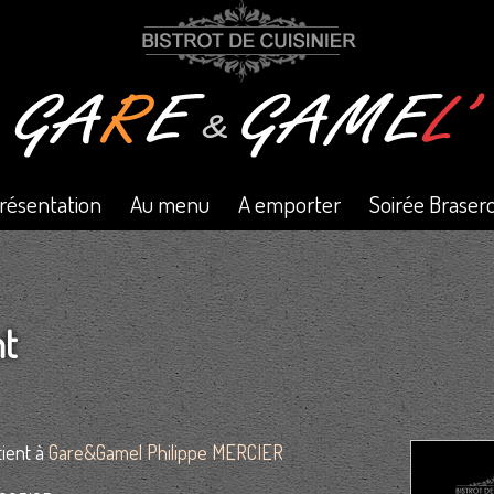
résentation
Au menu
A emporter
Soirée Braser
nt
ient à
Gare&Gamel Philippe MERCIER