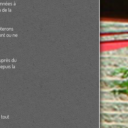
onnées à
 de la
uterons
ont ou ne
uprès du
epuis la
 tout