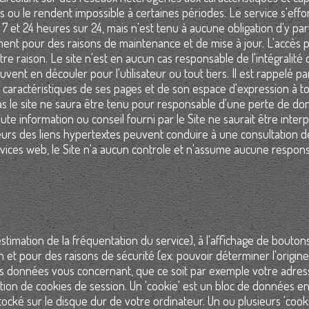
s ou le rendent impossible à certaines périodes. Le service s'effo
7 et 24 heures sur 24, mais n'est tenu à aucune obligation d'y parv
ent pour des raisons de maintenance et de mise à jour. L'accès 
e raison. Le site n'est en aucun cas responsable de l'intégralité 
nt en découler pour l'utilisateur ou tout tiers. Il est rappelé par
s caractéristiques de ses pages et de son espace d'expression à t
as le site ne saura être tenu pour responsable d'une perte de d
ute information ou conseil fourni par le Site ne saurait être inter
urs des liens hypertextes peuvent conduire à une consultation d
rvices web, le Site n'a aucun controle et n'assume aucune respons
estimation de la fréquentation du service), à l'affichage de bouto
on et pour des raisons de sécurité (ex: pouvoir déterminer l'origin
s données vous concernant, que ce soit par exemple votre adres
sation de cookies de session. Un 'cookie' est un bloc de données e
ocké sur le disque dur de votre ordinateur. Un ou plusieurs 'cook