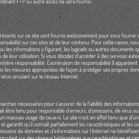
tifiant FTP ou autre accès ne sera fournis.
présents sur ce site sont fournis exclusivement pour vous fournir
nsabilité sur ces sites et de leur contenu. Pour cette raison, nou
u les informations y figurant, les logiciels ou autres documents qu
e leur utilisation. Si vous décidez d'accéder à des services exter
entière responsabilité. Exonération de responsabilité Il appartient
outes les mesures appropriées de façon à protéger ses propres do
virus circulant sur le réseau Internet.
rches nécessaires pour s'assurer de la fiabilité des informations
urait être tenu pour responsable d'erreurs, d'omissions, de virus o
 un mauvais usage de ceux-ci. Le site n'est en effet tenu que d'un
et garantit qu'il connaît parfaitement les caractéristiques et les c
missions de données et d'informations sur l'Internet ne bénéficie
ci circulant sur des réseaux hétérogènes aux caractéristiques et ca