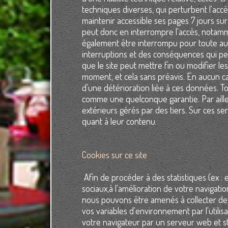
techniques diverses, qui perturbent l'accè
maintenir accessible ses pages 7 jours sur 
peut donc en interrompre l'accès, notamm
également être interrompu pour toute autr
interruptions et des conséquences qui peuve
que le site peut mettre fin ou modifier le
moment, et cela sans préavis. En aucun c
d'une détérioration liée à ces données. To
comme une quelconque garantie. Par aille
extérieurs gérés par des tiers. Sur ces se
quant à leur contenu.
Cookies sur ce site
Afin de procéder à des statistiques (ex : 
sociaux,à l'amélioration de votre navigati
nous pouvons être amenés à collecter de
vos variables d'environnement par l'utili
votre navigateur par un serveur web et st