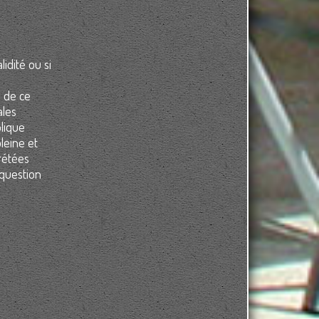
idité ou si
e de ce
ales
plique
leine et
rétées
 question