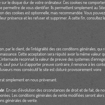
sur le disque dur de votre ordinateur. Ces cookies ne comporte
se permettre de vous identifier. Ils permettent simplement au Site
sation des cookies est optionnelle, mais recommandée. Vous pouvez
r présence et les refuser et supprimer. A cette fin, consultez le
 par le client, de l'intégralité des ces conditions générales, qui 
nnaissance. Cette acceptation sera réputé avoir la même valeur q
. L'internaute reconnait la valeur de preuve des systemes d'enreg
t, sauf pour lui d'apporter preuve contraire, il renonce à les cont
lusieurs mois consécutif le site est cloturé provisoirement voire
trat simplement en nous prévenant.
nte
: En cas d'évolution des circonstances de droit et de fait, de n
orées. Les conditions générales de vente modifiées seront alors 
ons générales de vente.