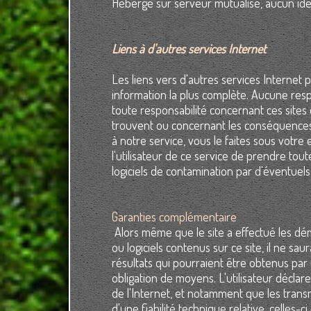
Hébergé sur serveur mutualisé, aucun iden
Liens à d'autres services Internet
Les liens vers d'autres services Internet 
information la plus complète. Aucune respo
toute responsabilité concernant ces sites o
trouvent ou concernant les conséquences d
à notre service, vous le faites sous votre 
l'utilisateur de ce service de prendre t
logiciels de contamination par d'éventuels 
Garanties complémentaire
Alors même que le site a effectué les déma
ou logiciels contenus sur ce site, il ne sa
résultats qui pourraient être obtenus par
obligation de moyens. L'utilisateur déclare 
de l'Internet, et notamment que les trans
d'une fiabilité technique relative, celles-