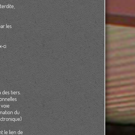
terdite,
ar les
x-ci
des tiers.
sonnelles
 voie
rmation du
ectronique)
t le lien de