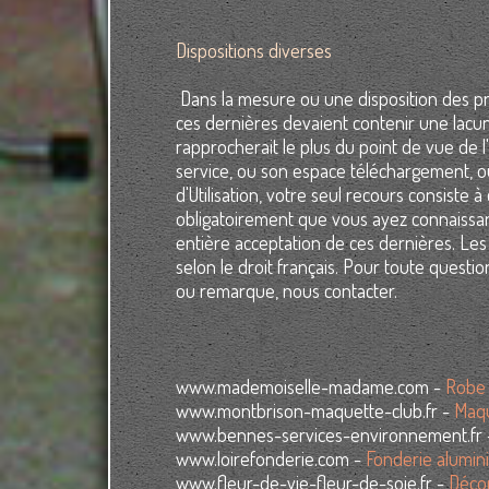
Dispositions diverses
Dans la mesure ou une disposition des prés
ces dernières devaient contenir une lacune
rapprocherait le plus du point de vue de l'
service, ou son espace téléchargement, o
d'Utilisation, votre seul recours consiste à
obligatoirement que vous ayez connaissanc
entière acceptation de ces dernières. Les 
selon le droit français. Pour toute questi
ou remarque, nous contacter.
www.mademoiselle-madame.com -
Robe 
www.montbrison-maquette-club.fr -
Maqu
www.bennes-services-environnement.fr
www.loirefonderie.com -
Fonderie alumin
www.fleur-de-vie-fleur-de-soie.fr -
Décor